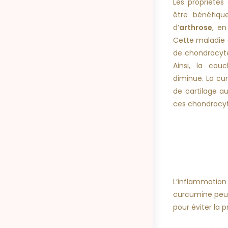
Les propriétés
être bénéfiqu
d’
arthrose
, en
Cette maladie 
de chondrocytes
Ainsi, la cou
diminue. La cu
de cartilage au
ces chondrocyt
L’inflammation 
curcumine peut 
pour éviter la p