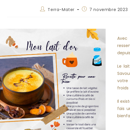
Terra-Mater
7 novembre 2023
Avec 
ressen
depuis
Le lai
Savou
votre
froids
Il exi
fais u
bienfa