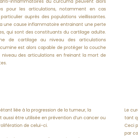
 anti-inflammatoires du curcuma peuvent alors
es pour les articulations, notamment en cas
 particulier auprès des populations vieillissantes.
a une cause inflammatoire entrainant une perte
, qui sont des constituants du cartilage adulte.
che de cartilage au niveau des articulations
rcumine est alors capable de protéger la couche
 niveau des articulations en freinant la mort de
es.
étant liée à la progression de la tumeur, la
Le cur
aussi être utilisée en prévention d’un cancer ou
tant q
rolifération de celui-ci.
Ceci p
par co