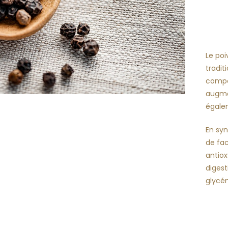
Le poi
tradit
compo
augmen
égale
En sy
de fac
antiox
digest
glycé