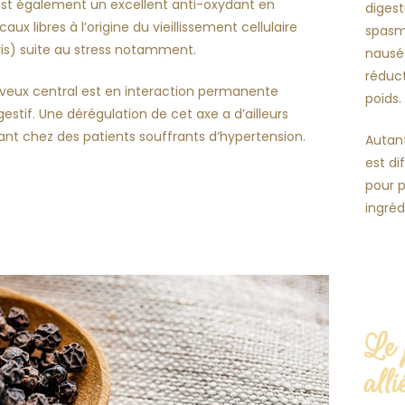
st également un excellent anti-oxydant en
digest
caux libres à l’origine du vieillissement cellulaire
spasme
s) suite au stress notamment.
nausée
réduct
veux central est en interaction permanente
poids.
gestif. Une dérégulation de cet axe a d’ailleurs
nt chez des patients souffrants d’hypertension.
Autant
est di
pour p
ingréd
Le 
alli