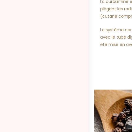
La curcumine e
piégant les radi
(cutané compri
Le système ner
avec le tube di
été mise en ava