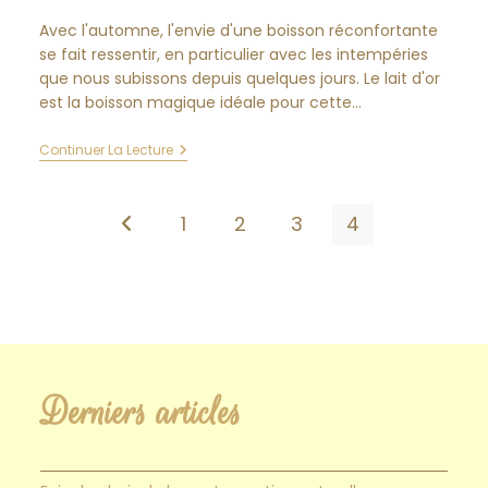
publication :
la
Avec l'automne, l'envie d'une boisson réconfortante
publication :
se fait ressentir, en particulier avec les intempéries
que nous subissons depuis quelques jours. Le lait d'or
est la boisson magique idéale pour cette…
La
Continuer La Lecture
Boisson
Réconfortante
De
L’automne
1
2
3
4
Go to the previous page
:
Le
Lait
D’or
Derniers articles