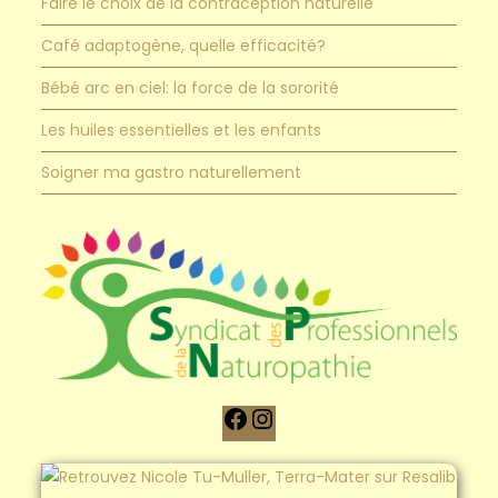
Faire le choix de la contraception naturelle
Café adaptogène, quelle efficacité?
Bébé arc en ciel: la force de la sororité
Les huiles essentielles et les enfants
Soigner ma gastro naturellement
Lien
Lien
vers
vers
ma
ma