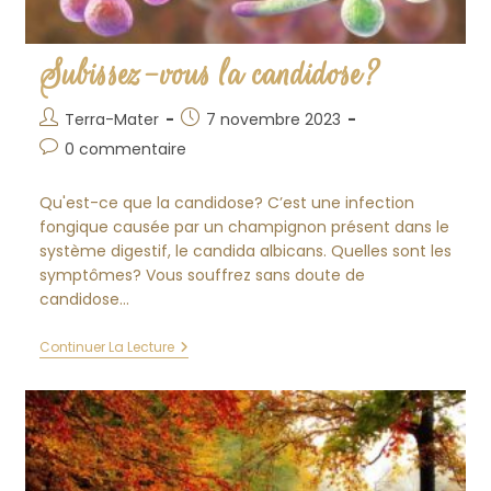
Subissez-vous la candidose?
Auteur/autrice
Publication
Terra-Mater
7 novembre 2023
de
publiée :
Commentaires
0 commentaire
la
de
publication :
la
Qu'est-ce que la candidose? C’est une infection
publication :
fongique causée par un champignon présent dans le
système digestif, le candida albicans. Quelles sont les
symptômes? Vous souffrez sans doute de
candidose…
Subissez-
Continuer La Lecture
Vous
La
Candidose?