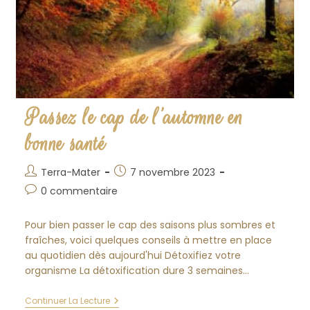
Passez le cap de l’automne en
bonne santé
Auteur/autrice
Publication
Terra-Mater
7 novembre 2023
de
publiée :
Commentaires
0 commentaire
la
de
publication :
la
Pour bien passer le cap des saisons plus sombres et
publication :
fraîches, voici quelques conseils à mettre en place
au quotidien dès aujourd'hui Détoxifiez votre
organisme La détoxification dure 3 semaines…
Passez
Continuer La Lecture